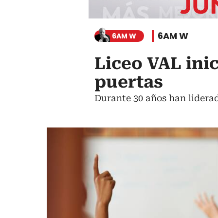
6AM W
6AM W
Liceo VAL ini
puertas
Durante 30 años han liderad