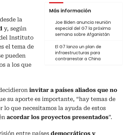
Más información
desde la
Joe Biden anuncia reunión
ad
y, según
especial del G7 la próxima
semana sobre Afganistán
del Instituto
s el tema de
El G7 lanza un plan de
infraestructuras para
se pueden
contrarrestar a China
os a los que
 decidieron
invitar a países aliados que no
ue su aporte es importante, “hay temas de
or lo que necesitamos la ayuda de estos
ién
acordar los proyectos presentados
”.
ivisión entre países
democráticos y