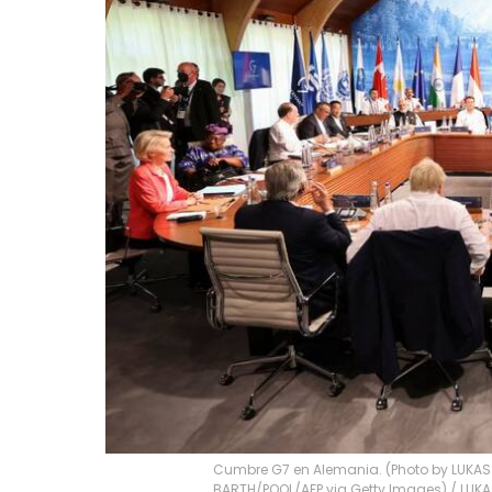
Cumbre G7 en Alemania. (Photo by LUKAS 
BARTH/POOL/AFP via Getty Images)
/
LUKA