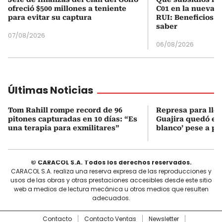
ofreció $500 millones a teniente
C01 en la nueva c
para evitar su captura
RUI: Beneficios y
saber
07/08/2026
06/08/2026
Últimas Noticias
Tom Rahill rompe record de 96
Represa para lle
pitones capturadas en 10 días: “Es
Guajira quedó en 
una terapia para exmilitares”
blanco’ pese a p
© CARACOL S.A. Todos los derechos reservados.
CARACOL S.A. realiza una reserva expresa de las reproducciones y
usos de las obras y otras prestaciones accesibles desde este sitio
web a medios de lectura mecánica u otros medios que resulten
adecuados.
Contacto
Contacto Ventas
Newsletter