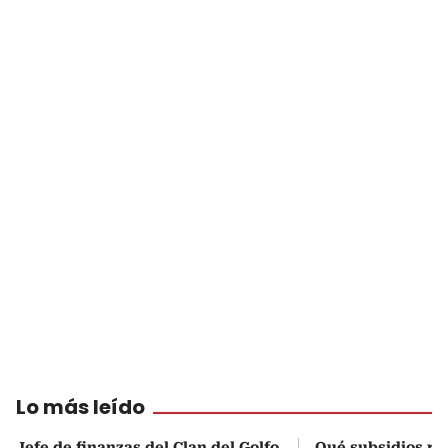
Lo más leído
Jefe de finanzas del Clan del Golfo
Qué subsidios rec