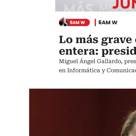
6AM W
6AM W
Lo más grave 
entera: pres
Miguel Ángel Gallardo, pres
en Informática y Comunicac