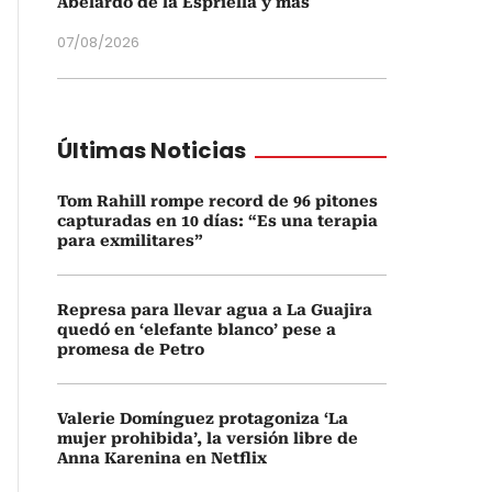
Abelardo de la Espriella y más
07/08/2026
Últimas Noticias
Tom Rahill rompe record de 96 pitones
capturadas en 10 días: “Es una terapia
para exmilitares”
Represa para llevar agua a La Guajira
quedó en ‘elefante blanco’ pese a
promesa de Petro
Valerie Domínguez protagoniza ‘La
mujer prohibida’, la versión libre de
Anna Karenina en Netflix