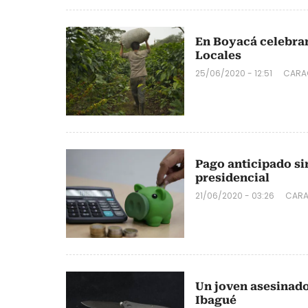
En Boyacá celebra
Locales
25/06/2020 - 12:51
CARA
Pago anticipado si
presidencial
21/06/2020 - 03:26
CARA
Un joven asesinado
Ibagué