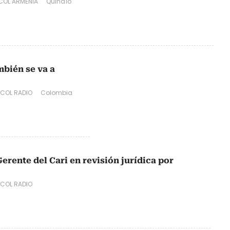
OL ARMENIA
Quindío
mbién se va a
COL RADIO
Colombia
erente del Cari en revisión jurídica por
COL RADIO