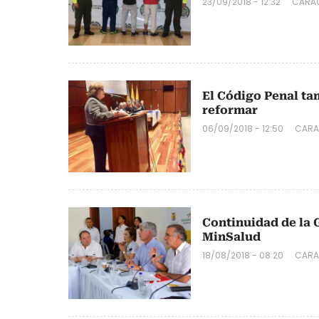
23/09/2018 - 12:32
CARAC
El Código Penal ta
reformar
06/09/2018 - 12:50
CARA
Continuidad de la G
MinSalud
18/08/2018 - 08:20
CARA