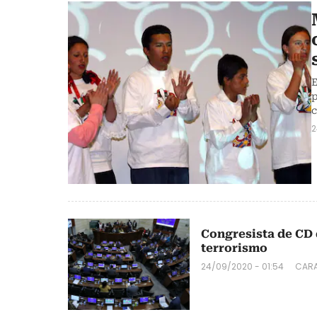
E
p
c
2
Congresista de CD
terrorismo
24/09/2020 - 01:54
CARA