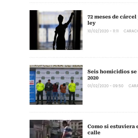
72 meses de cárcel 
ley
10/02/2020 - 11:11
CARACO
Seis homicidios se
2020
01/02/2020 - 09:50
CARA
Como si estuviera 
calle