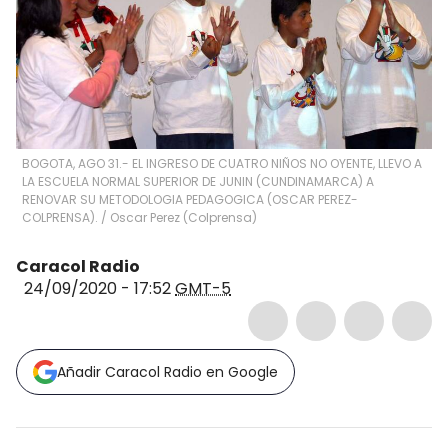
BOGOTA, AGO 31.- EL INGRESO DE CUATRO NIÑOS NO OYENTE, LLEVO A
LA ESCUELA NORMAL SUPERIOR DE JUNIN (CUNDINAMARCA) A
RENOVAR SU METODOLOGIA PEDAGOGICA (OSCAR PEREZ-
COLPRENSA).
/
Oscar Perez
(
Colprensa
)
Caracol Radio
24/09/2020 - 17:52
GMT-5
Añadir Caracol Radio en Google