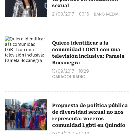
sexual
21/09/2017 - 09:16
BANG MEDIA
Quiero identificar a la
comunidad LGBTI con una
televisión inclusiva: Pamela
Bocanegra
13/09/2017 - 18:29
CARACOL RADIO
Propuesta de política pública
de diversidad sexual no nos
representa: voceros
comunidad Lgbti en Quindío
13/09/2017 - 17:43