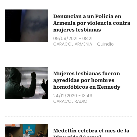
Denuncian a un Policía en
Armenia por violencia contra
mujeres lesbianas
09/09/2021 - 08:21
CARACOL ARMENIA
Quindío
Mujeres lesbianas fueron
agredidas por hombres
homofóbicos en Kennedy
24/12/2020 - 13:49
CARACOL RADIO
Medellín celebra el mes de la