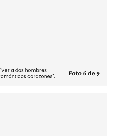
 "Ver a dos hombres
Foto 6 de 9
románticos corazones".