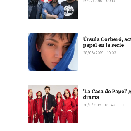
15/07/2019 - 09:13
Úrsula Corberó, act
papel en la serie
28/06/2019 - 10:03
'La Casa de Papel'
drama
20/11/2018 - 09:40
EFE