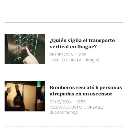
¿Quién vigila el transporte
vertical en Ibagué?
26/05/2025 - 12:05
HAROLD BONILLA
Ibagué
Bomberos rescató 6 personas
atrapadas en un ascensor
03/12/2024 - 10:55
CESAR AUGUSTO GONZÁLEZ
Bucaramanga