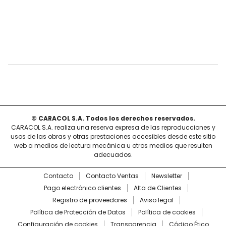
© CARACOL S.A. Todos los derechos reservados.
CARACOL S.A. realiza una reserva expresa de las reproducciones y
usos de las obras y otras prestaciones accesibles desde este sitio
web a medios de lectura mecánica u otros medios que resulten
adecuados.
Contacto
Contacto Ventas
Newsletter
Pago electrónico clientes
Alta de Clientes
Registro de proveedores
Aviso legal
Política de Protección de Datos
Política de cookies
Configuración de cookies
Transparencia
Código Ético