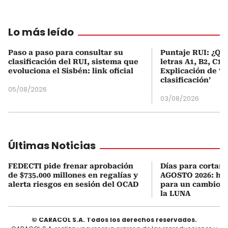
Lo más leído
Paso a paso para consultar su
Puntaje RUI: ¿Qué
clasificación del RUI, sistema que
letras A1, B2, C1 
evoluciona el Sisbén: link oficial
Explicación de ‘
clasificación’
05/08/2026
03/08/2026
Últimas Noticias
FEDECTI pide frenar aprobación
Días para cortars
de $735.000 millones en regalías y
AGOSTO 2026: hor
alerta riesgos en sesión del OCAD
para un cambio d
la LUNA
© CARACOL S.A. Todos los derechos reservados.