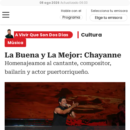
08 ago 2026
Actualizado
06:03
Hable con el
Selecciona tu emisora
Programa
Elige tu emisora
Cultura
A Vivir Que Son Dos Días
Música
La Buena y La Mejor: Chayanne
Homenajeamos al cantante, compositor,
bailarín y actor puertorriqueño.