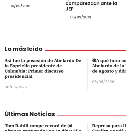
comparezcan ante la
06/09/2019
JEP
05/09/2019
Lo más leído
Así fue la posesión de Abelardo De
🔴A qué hora es l
la Espriella presidente de
Abelardo de la Es
Colombia: Primer discurso
de agosto y dónd
presidencial
06/08/2026
08/08/2026
Últimas Noticias
Tom Rahill rompe record de 96
Represa para lle
pitones capturadas en 10 días: “Es
Guajira quedó en 