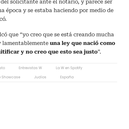
del solicitante ante el notario, y parece ser
una época y se estaba haciendo por medio de
icó.
lcó que “yo creo que se está creando mucha
 y lamentablemente
una ley que nació como
tificar y no creo que esto sea justo
”.
sto
Entrevistas W
La W en Spotify
e Showcase
Judíos
España