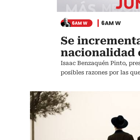
6AM W
6AM W
Se increment
nacionalidad 
Isaac Benzaquén Pinto, pre
posibles razones por las qu