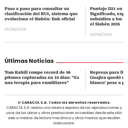
Paso a paso para consultar su
Puntaje D21 en el
clasificación del RUI, sistema que
Significado, expl
evoluciona el Sisbén: link oficial
subsidios a los q
el Sisbén 2026
05/08/2026
06/08/2026
Últimas Noticias
Tom Rahill rompe record de 96
Represa para lle
pitones capturadas en 10 días: “Es
Guajira quedó en 
una terapia para exmilitares”
blanco’ pese a p
© CARACOL S.A. Todos los derechos reservados.
CARACOL S.A. realiza una reserva expresa de las reproducciones y
usos de las obras y otras prestaciones accesibles desde este sitio
web a medios de lectura mecánica u otros medios que resulten
adecuados.