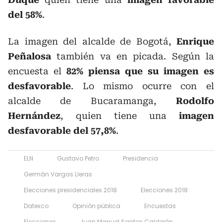
del 58%
.
La imagen del alcalde de Bogotá,
Enrique
Peñalosa
también va en picada. Según la
encuesta el
82% piensa que su imagen es
desfavorable
. Lo mismo ocurre con el
alcalde de Bucaramanga,
Rodolfo
Hernández
, quien tiene una
imagen
desfavorable del 57,8%
.
ELN
Gustavo Petro
Presidencia
Germán Vargas Lleras
Elecciones presidenciales 2018
Elecciones 2018
Datexco
Opinión pública
Encuestas
Elecciones
Juan Manuel Santos Calderón