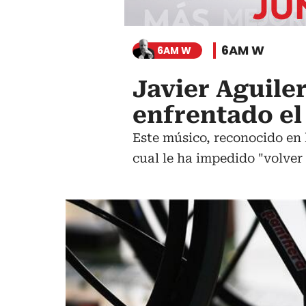
6AM W
6AM W
Javier Aguile
enfrentado el
Este músico, reconocido en 
cual le ha impedido "volver 