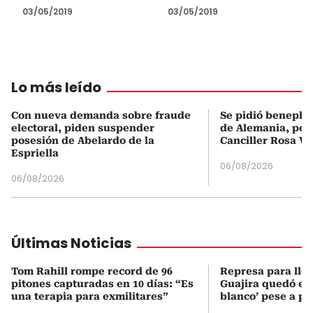
03/05/2019
03/05/2019
Lo más leído
Con nueva demanda sobre fraude
Se pidió beneplá
electoral, piden suspender
de Alemania, pero
posesión de Abelardo de la
Canciller Rosa Vi
Espriella
06/08/2026
06/08/2026
Últimas Noticias
Tom Rahill rompe record de 96
Represa para lle
pitones capturadas en 10 días: “Es
Guajira quedó en 
una terapia para exmilitares”
blanco’ pese a p