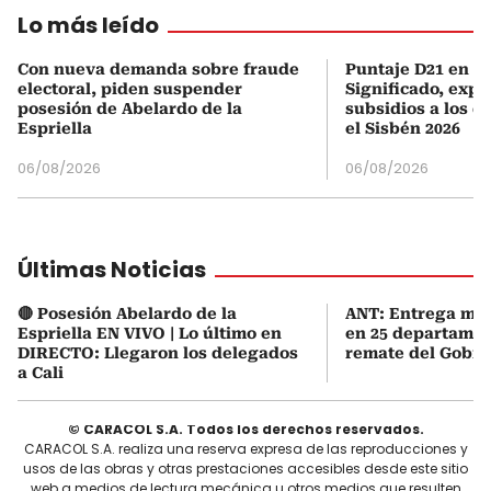
Lo más leído
Con nueva demanda sobre fraude
Puntaje D21 en el
electoral, piden suspender
Significado, expl
posesión de Abelardo de la
subsidios a los q
Espriella
el Sisbén 2026
06/08/2026
06/08/2026
Últimas Noticias
🔴 Posesión Abelardo de la
ANT: Entrega mas
Espriella EN VIVO | Lo último en
en 25 departamen
DIRECTO: Llegaron los delegados
remate del Gobie
a Cali
© CARACOL S.A. Todos los derechos reservados.
CARACOL S.A. realiza una reserva expresa de las reproducciones y
usos de las obras y otras prestaciones accesibles desde este sitio
web a medios de lectura mecánica u otros medios que resulten