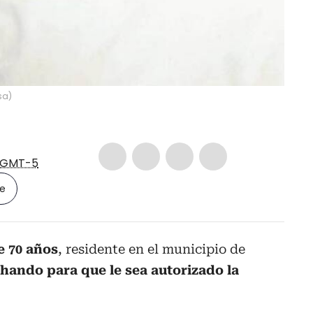
sa
)
GMT-5
le
e 70 años
, residente en el municipio de
hando para que le sea autorizado la