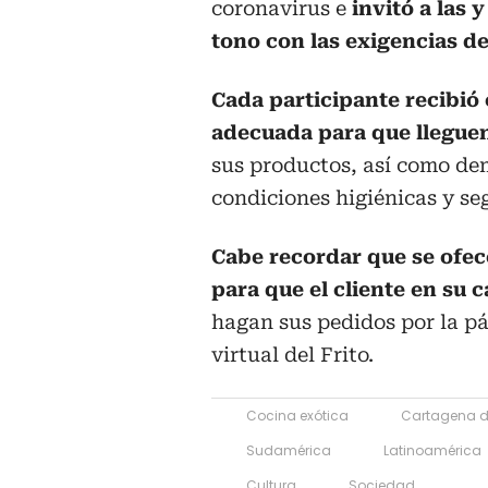
coronavirus e
invitó a las 
tono con las exigencias d
Cada participante recibió
adecuada para que lleguen
sus productos, así como de
condiciones higiénicas y se
Cabe recordar que se ofe
para que el cliente en su ca
hagan sus pedidos por la pá
virtual del Frito.
Cocina exótica
Cartagena d
Sudamérica
Latinoamérica
Cultura
Sociedad