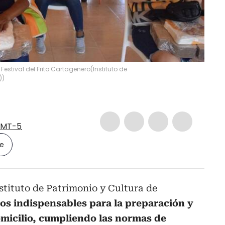
estival del Frito Cartagenero
(
Instituto de
)
)
MT-5
le
nstituto de Patrimonio y Cultura de
os indispensables para la preparación y
micilio, cumpliendo las normas de