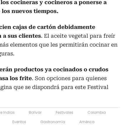
y los cocineras y cocineros a ponerse a
e los nuevos tiempos.
 cien cajas de cartón debidamente
 a sus clientes
. El aceite vegetal para freír
más elementos que les permitirán cocinar en
guras.
cerán productos ya cocinados o crudos
sa los frite
. Son opciones para quienes
gina que se dispondrá para este Festival
e Indias
Bolívar
Festivales
Colombia
Eventos
Gastronomía
América