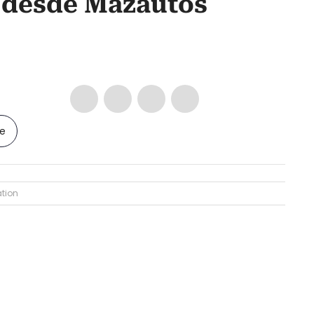
o desde Mazautos
le
tion