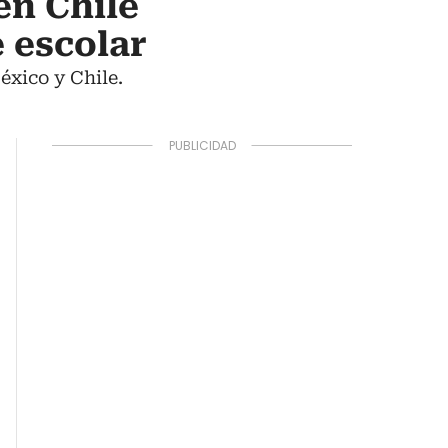
en Chile
 escolar
xico y Chile.