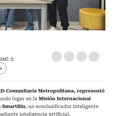
GMT-5
le
D Comunitaria Metropolitana, representó
undo lugar en la
Misión Internacional
n SmartBin
, un ecoclasificador inteligente
diante inteligencia artificial.