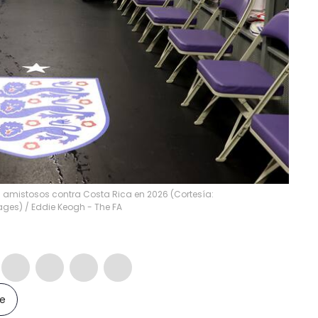
su amistosos contra Costa Rica en 2026 (Cortesía:
mages)
/
Eddie Keogh - The FA
le