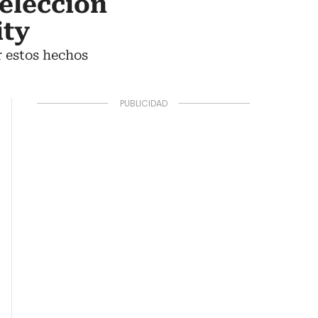
selección
ity
r estos hechos