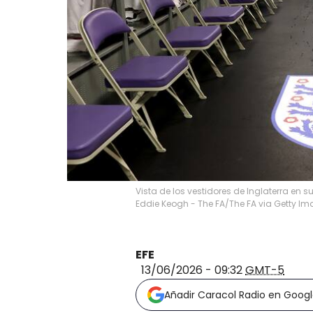
Vista de los vestidores de Inglaterra en 
Eddie Keogh - The FA/The FA via Getty I
EFE
13/06/2026 - 09:32
GMT-5
Añadir Caracol Radio en Goog