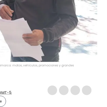
ltimarca: motos, vehículos, promociones y grandes
GMT-5
le