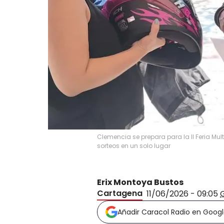
Clemencia se prepara para la II Feria Mu
sorteos en un solo lugar
Erix Montoya Bustos
Cartagena
11/06/2026 - 09:05
Añadir Caracol Radio en Goog