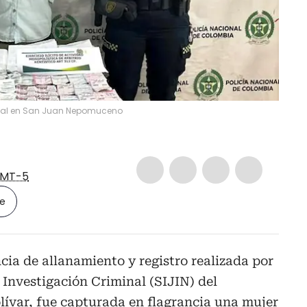
egal en San Juan Nepomuceno
MT-5
le
cia de allanamiento y registro realizada por
 Investigación Criminal (SIJIN) del
lívar, fue capturada en flagrancia una mujer