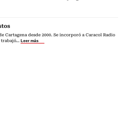
stos
de Cartagena desde 2000. Se incorporó a Caracol Radio
 trabajó
...
Leer más