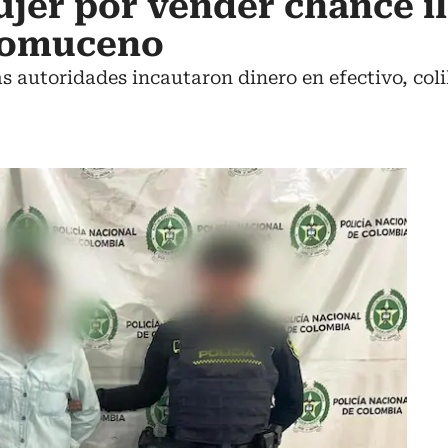
jer por vender chance il
pomuceno
s autoridades incautaron dinero en efectivo, colil