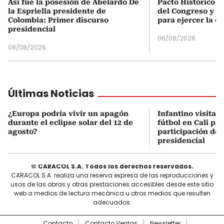
Así fue la posesión de Abelardo De
Pacto Histórico d
la Espriella presidente de
del Congreso y e
Colombia: Primer discurso
para ejercer la o
presidencial
06/08/2026
08/08/2026
Últimas Noticias
¿Europa podría vivir un apagón
Infantino visita 
durante el eclipse solar del 12 de
fútbol en Cali pre
agosto?
participación de
presidencial
© CARACOL S.A. Todos los derechos reservados.
CARACOL S.A. realiza una reserva expresa de las reproducciones y
usos de las obras y otras prestaciones accesibles desde este sitio
web a medios de lectura mecánica u otros medios que resulten
adecuados.
Contacto
Contacto Ventas
Newsletter