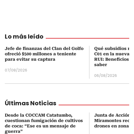
Lo más leído
Jefe de finanzas del Clan del Golfo
Qué subsidios rec
ofreció $500 millones a teniente
C01 en la nueva c
para evitar su captura
RUI: Beneficios y
saber
07/08/2026
06/08/2026
Últimas Noticias
Desde la COCCAM Catatumbo,
Junta de Acción 
cuestionan fumigación de cultivos
Miramontes rech
de coca: “Ese es un mensaje de
drones en zona r
guerra”