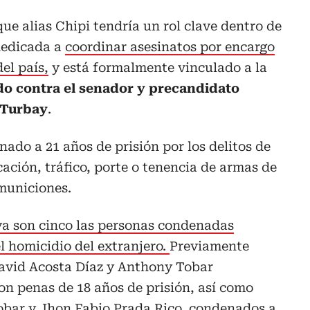
ue alias Chipi tendría un rol clave dentro de
dedicada a
coordinar asesinatos por encargo
el país,
y está formalmente vinculado a la
do contra el senador y precandidato
 Turbay
.
nado a 21 años de prisión por los delitos de
ación, tráfico, porte o tenencia de armas de
 municiones.
a son cinco las personas condenadas
l homicidio del extranjero.
Previamente
avid Acosta Díaz y Anthony Tobar
on penas de 18 años de prisión, así como
obar y Jhon Fabio Prada Rico, condenados a