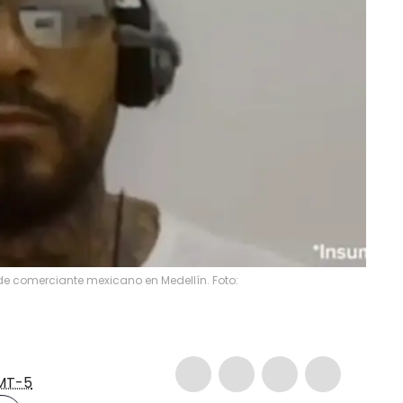
de comerciante mexicano en Medellín. Foto:
MT-5