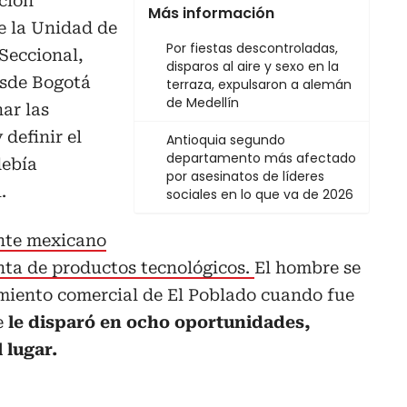
ción
Más información
e la Unidad de
Por fiestas descontroladas,
 Seccional,
disparos al aire y sexo en la
esde Bogotá
terraza, expulsaron a alemán
de Medellín
ar las
 definir el
Antioquia segundo
departamento más afectado
debía
por asesinatos de líderes
.
sociales en lo que va de 2026
nte mexicano
nta de productos tecnológicos.
El hombre se
miento comercial de El Poblado cuando fue
e
le disparó en ocho oportunidades,
 lugar.