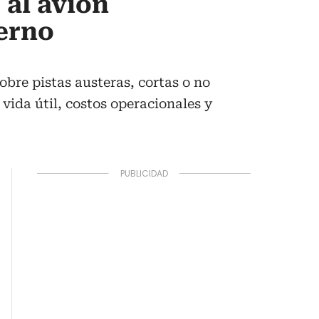
 al avión
ierno
bre pistas austeras, cortas o no
ida útil, costos operacionales y