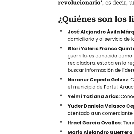
revolucionario’
, es decir, 
¿Quiénes son los l
José Alejandro Ávila Már
domiciliario y al servicio de 
Glori Yaleris Franco Quint
guerrilla, es conocida como
recicladora, estaba en la re
buscar información de lídere
Noranur Cepeda Gelvez:
C
el municipio de Fortul, Arauc
Yeimi Tatiana Arias:
Conoc
Yuder Daniela Velasco C
atentado a un comerciante d
Ifrael García Ovallos:
Tien
Mario Alejandro Guerrero 