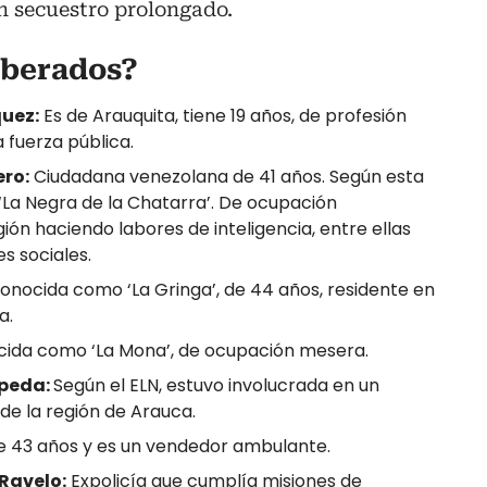
un secuestro prolongado.
iberados?
quez:
Es de Arauquita, tiene 19 años, de profesión
la fuerza pública.
ero:
Ciudadana venezolana de 41 años. Según esta
 ‘La Negra de la Chatarra’. De ocupación
gión haciendo labores de inteligencia, entre ellas
s sociales.
onocida como ‘La Gringa’, de 44 años, residente en
a.
ida como ‘La Mona’, de ocupación mesera.
epeda:
Según el ELN, estuvo involucrada en un
e la región de Arauca.
e 43 años y es un vendedor ambulante.
Ravelo:
Expolicía que cumplía misiones de