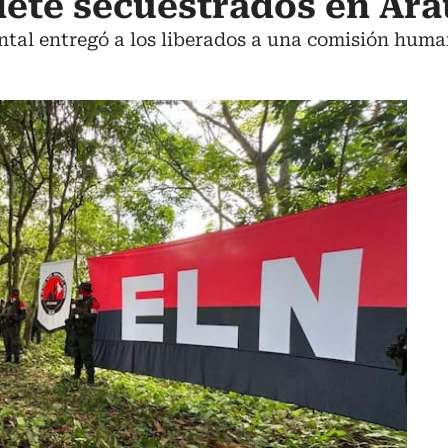
siete secuestrados en Ar
ntal entregó a los liberados a una comisión huma