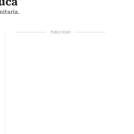
auca
nitaria.