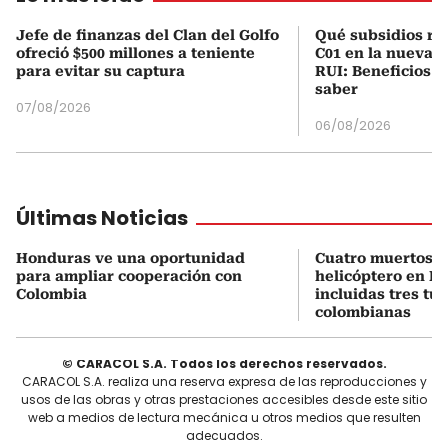
Jefe de finanzas del Clan del Golfo
Qué subsidios rec
ofreció $500 millones a teniente
C01 en la nueva c
para evitar su captura
RUI: Beneficios y
saber
07/08/2026
06/08/2026
Últimas Noticias
Honduras ve una oportunidad
Cuatro muertos e
para ampliar cooperación con
helicóptero en Ri
Colombia
incluidas tres tur
colombianas
© CARACOL S.A. Todos los derechos reservados.
CARACOL S.A. realiza una reserva expresa de las reproducciones y
usos de las obras y otras prestaciones accesibles desde este sitio
web a medios de lectura mecánica u otros medios que resulten
adecuados.