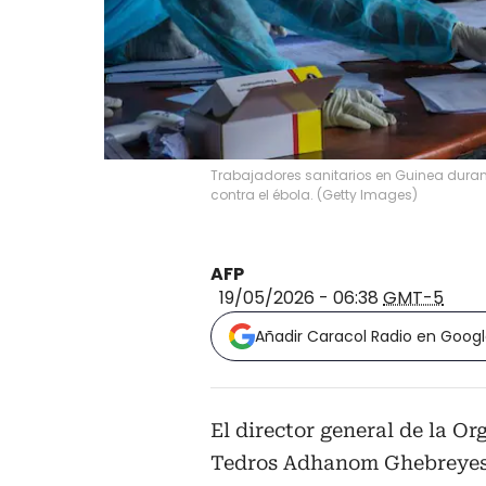
Trabajadores sanitarios en Guinea durant
contra el ébola.
(
Getty Images
)
AFP
19/05/2026 - 06:38
GMT-5
Añadir Caracol Radio en Goog
El director general de la O
Tedros Adhanom Ghebreyesus