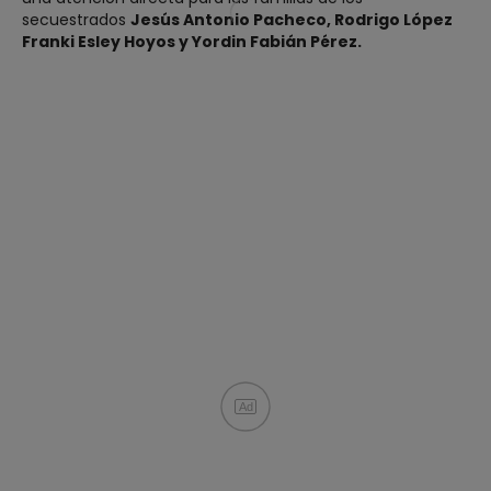
secuestrados
Jesús Antonio Pacheco, Rodrigo López
Franki Esley Hoyos y Yordin Fabián Pérez.
Ad