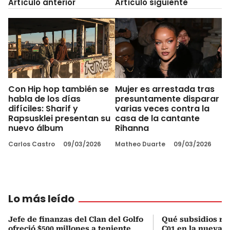
Artículo anterior
Artículo siguiente
Con Hip hop también se
Mujer es arrestada tras
habla de los días
presuntamente disparar
difíciles: Sharif y
varias veces contra la
Rapsusklei presentan su
casa de la cantante
nuevo álbum
Rihanna
Carlos Castro
09/03/2026
Matheo Duarte
09/03/2026
Lo más leído
Jefe de finanzas del Clan del Golfo
Qué subsidios rec
ofreció $500 millones a teniente
C01 en la nueva c