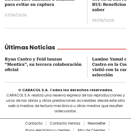
para evitar su captura
RUI: Beneficios y
saber
07/08/2026
06/08/2026
Últimas Noticias
Ryan Castro y Feid lanzan
Lamine Yamal ca
“Mentira”, su tercera colaboración
Castro en la Comu
oficial
vistió con la cami
selección
© CARACOL S.A. Todos los derechos reservados.
CARACOL S.A. realiza una reserva expresa de las reproducciones y
usos de las obras y otras prestaciones accesibles desde este sitio
web a medios de lectura mecánica u otros medios que resulten
adecuados.
Contacto
Contacto Ventas
Newsletter
Pago electrónico clientes
Alta de Clientes