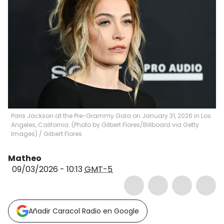
Paris Jackson at the Pre-Grammy Gala on January 31, 2026 in Los
Angeles, California. (Photo by Gilbert Flores/Billboard via Getty
Images)
/
Gilbert Flores
Matheo
09/03/2026 - 10:13
GMT-5
Añadir Caracol Radio en Google