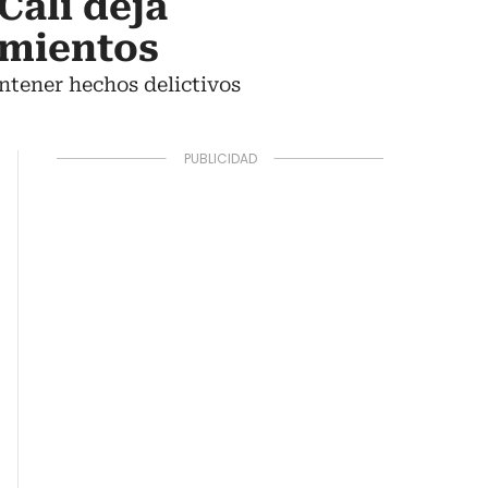
Cali deja
imientos
ontener hechos delictivos