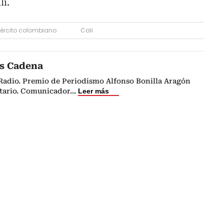
li.
jército colombiano
Cali
s Cadena
 Radio. Premio de Periodismo Alfonso Bonilla Aragón
itario. Comunicador
...
Leer más