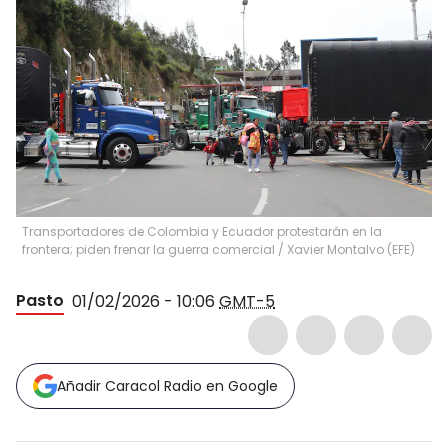
Transportadores de Colombia y Ecuador protestarán en la
frontera; piden frenar la guerra comercial
/
Xavier Montalvo
(
EFE
)
Pasto
01/02/2026 - 10:06
GMT-5
Añadir Caracol Radio en Google