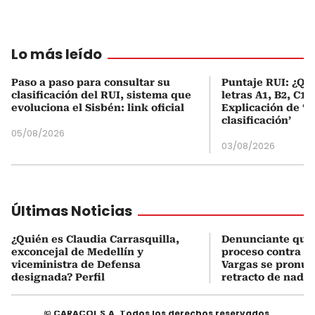
Lo más leído
Paso a paso para consultar su
Puntaje RUI: ¿Qué
clasificación del RUI, sistema que
letras A1, B2, C1 
evoluciona el Sisbén: link oficial
Explicación de ‘
clasificación’
05/08/2026
03/08/2026
Últimas Noticias
¿Quién es Claudia Carrasquilla,
Denunciante que 
exconcejal de Medellín y
proceso contra J
viceministra de Defensa
Vargas se pronun
designada? Perfil
retracto de nada
© CARACOL S.A. Todos los derechos reservados.