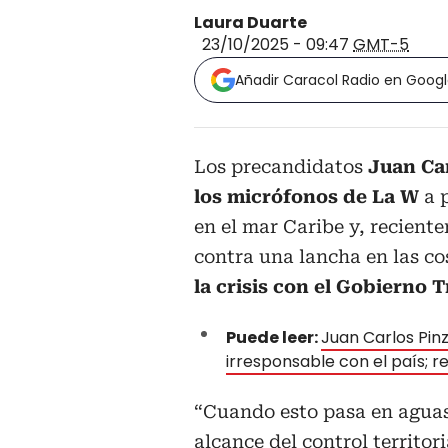
Laura Duarte
23/10/2025 - 09:47
GMT-5
Añadir Caracol Radio en Goog
Los precandidatos
Juan Ca
los micrófonos de La W
a p
en el mar Caribe y, recient
contra una lancha en las c
la crisis con el Gobierno 
Puede leer:
Juan Carlos Pin
irresponsable con el país;
“Cuando esto pasa en aguas
alcance del control territor