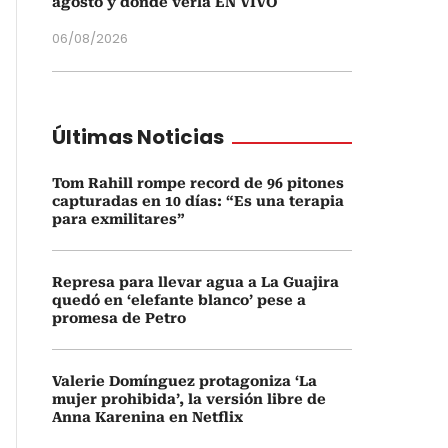
agosto y dónde verla EN VIVO
06/08/2026
Últimas Noticias
Tom Rahill rompe record de 96 pitones
capturadas en 10 días: “Es una terapia
para exmilitares”
Represa para llevar agua a La Guajira
quedó en ‘elefante blanco’ pese a
promesa de Petro
Valerie Domínguez protagoniza ‘La
mujer prohibida’, la versión libre de
Anna Karenina en Netflix