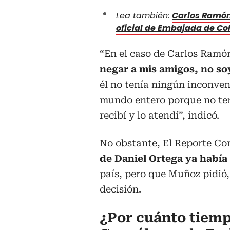
Lea también:
Carlos Ramón
oficial de Embajada de C
“En el caso de Carlos Ramó
negar a mis amigos, no s
él no tenía ningún inconve
mundo entero porque no ten
recibí y lo atendí”, indicó.
No obstante, El Reporte Cor
de Daniel Ortega ya había
país, pero que Muñoz pidió, 
decisión.
¿Por cuánto tiem