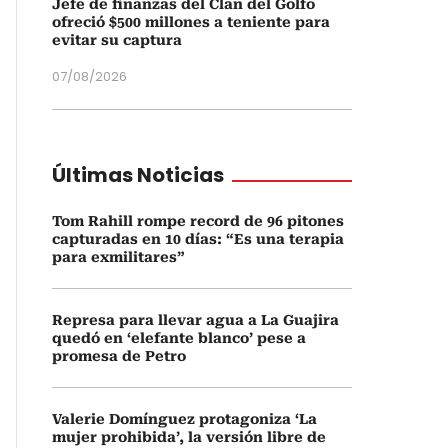
Jefe de finanzas del Clan del Golfo
ofreció $500 millones a teniente para
evitar su captura
07/08/2026
Últimas Noticias
Tom Rahill rompe record de 96 pitones
capturadas en 10 días: “Es una terapia
para exmilitares”
Represa para llevar agua a La Guajira
quedó en ‘elefante blanco’ pese a
promesa de Petro
Valerie Domínguez protagoniza ‘La
mujer prohibida’, la versión libre de