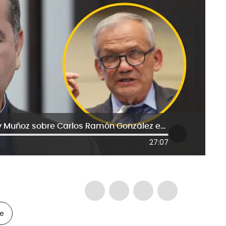
“No lo ayudé a escapar”: León Fredy Muñoz sobre Carlos Ramón González en Embajada en Nicaragua
27:07
le