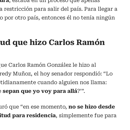
tura
, estaba en un proceso que apenas
restricción para salir del país. Para llegar a
o por otro país, entonces él no tenía ningún
itud que hizo Carlos Ramón
 que Carlos Ramón González le hizo al
edy Muñoz, el hoy senador respondió: “Lo
tidianamente cuando alguien nos llama:
e
sepan que yo voy para allá
?’”.
guró que “en ese momento,
no se hizo desde
itud para residencia
, simplemente fue para