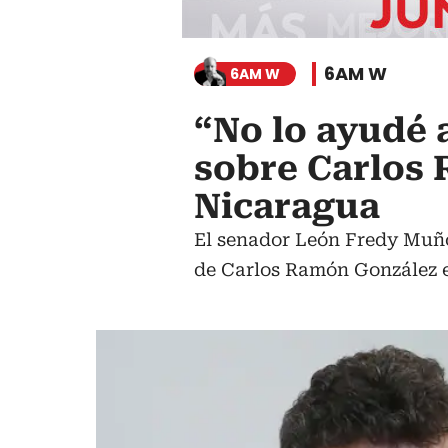
6AM W
6AM W
“No lo ayudé 
sobre Carlos
Nicaragua
El senador León Fredy Muñoz
de Carlos Ramón González 