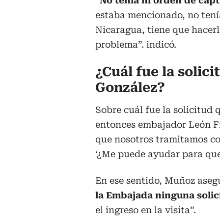
“
No tenía ni orden de cap
estaba mencionado, no tenía 
Nicaragua, tiene que hacerl
problema”. indicó.
¿Cuál fue la solic
González?
Sobre cuál fue la solicitud
entonces embajador León Fr
que nosotros tramitamos co
‘¿Me puede ayudar para qu
En ese sentido, Muñoz ase
la Embajada ninguna solic
el ingreso en la visita”.