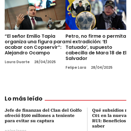
“El señor Emilio Tapia
Petro, no firme o permita
organiza una figura para
mi extradición: ‘El
acabar con Copservir”:
Tatuado’, supuesto
Alejandro Ocampo
cabecilla de Mara 18 de El
Salvador
Laura Duarte
28/04/2025
Felipe Lara
28/04/2025
Lo más leído
Jefe de finanzas del Clan del Golfo
Qué subsidios rec
ofreció $500 millones a teniente
C01 en la nueva c
para evitar su captura
RUI: Beneficios y
saber