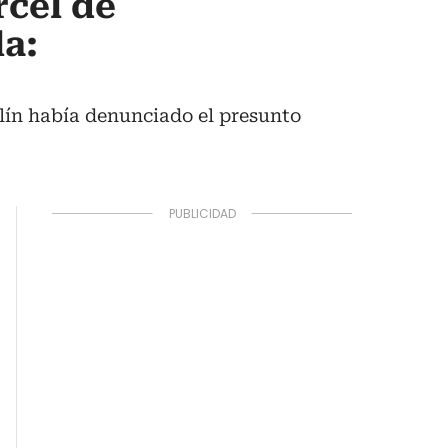
rcel de
la:
lín había denunciado el presunto