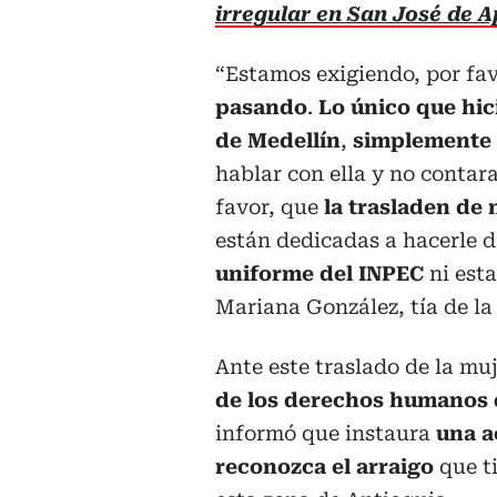
irregular en San José de 
“Estamos exigiendo, por fa
pasando
.
Lo único que hici
de Medellín
,
simplemente 
hablar con ella y no contar
favor, que
la trasladen de
están dedicadas a hacerle 
uniforme del INPEC
ni esta
Mariana González, tía de la
Ante este traslado de la mu
de los derechos humanos d
informó que instaura
una a
reconozca el arraigo
que ti