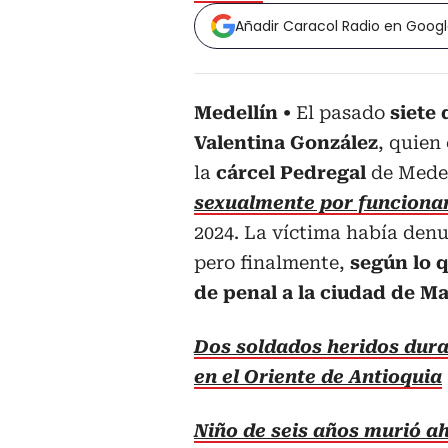
Añadir Caracol Radio en Goog
Medellín
El pasado
siete
Valentina González
, quien
la
cárcel Pedregal
de Medel
sexualmente por funcionar
2024. La víctima había den
pero finalmente,
según lo q
de penal a la ciudad de Ma
Dos soldados heridos duran
en el Oriente de Antioquia
Niño de seis años murió ah