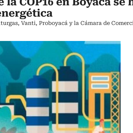
e la COP16 en Boyacá se 
energética
aturgas, Vanti, Proboyacá y la Cámara de Comerc