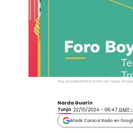
Hoy se adelantará el foro en Tunja. Imag
Narda Guarín
Tunja
22/10/2024 - 06:47
GMT-
Añadir Caracol Radio en Goog