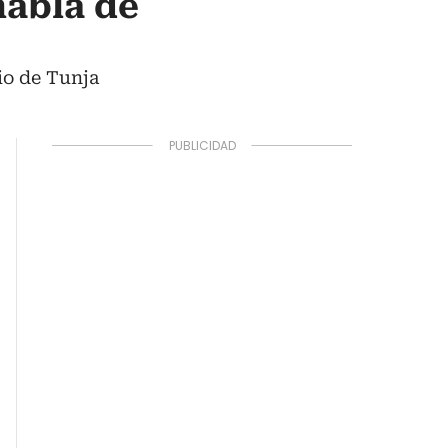
habla de
io de Tunja