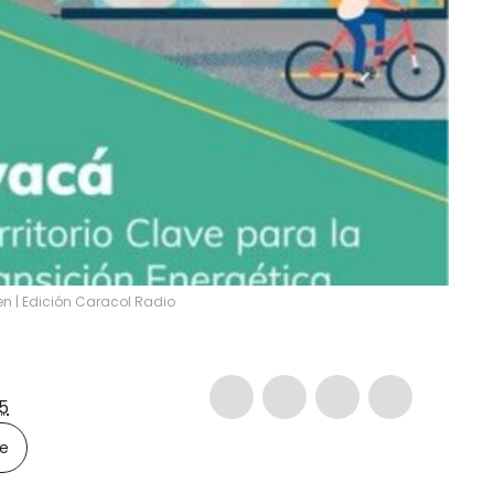
en | Edición Caracol Radio
5
le