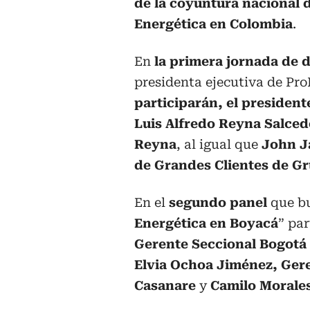
de la coyuntura nacional d
Energética en Colombia
.
En
la primera jornada de 
presidenta ejecutiva de Pr
participarán, el president
Luis Alfredo Reyna Salced
Reyna
, al igual que
John J
de Grandes Clientes de Gr
En el
segundo panel
que bu
Energética en Boyacá
” pa
Gerente Seccional Bogotá
Elvia Ochoa Jiménez, Ge
Casanare
y
Camilo Morales