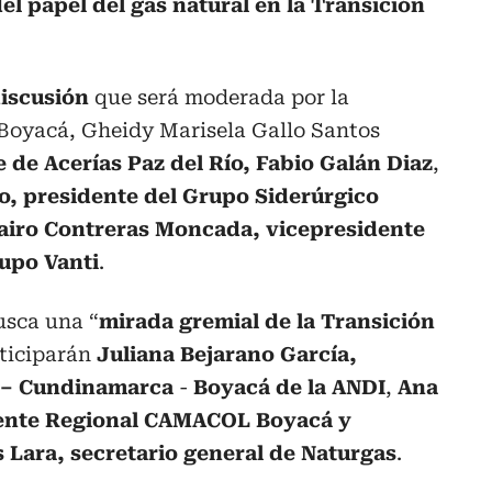
el papel del gas natural en la Transición
discusión
que será moderada por la
oBoyacá, Gheidy Marisela Gallo Santos
e de Acerías Paz del Río, Fabio Galán Diaz
,
o, presidente del Grupo Siderúrgico
airo Contreras
Moncada, vicepresidente
upo Vanti
.
sca una “
mirada gremial de la Transición
rticiparán
Juliana Bejarano García,
 – Cundinamarca
-
Boyacá de la ANDI
,
Ana
rente Regional CAMACOL Boyacá y
 Lara, secretario general de Naturgas
.