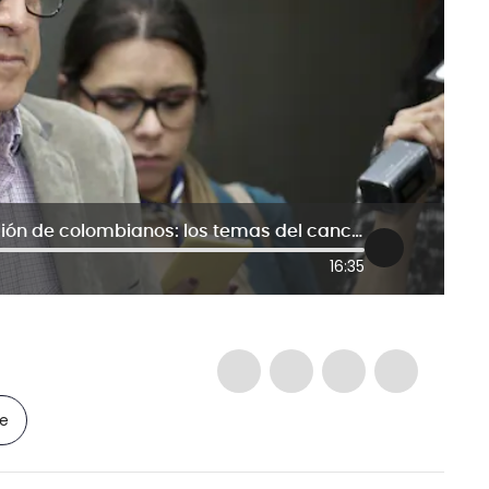
Embajadas, pasaportes y repatriación de colombianos: los temas del canciller en La W
16:35
le