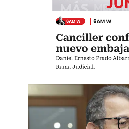
6AM W
6AM W
Canciller con
nuevo embaja
Daniel Ernesto Prado Albar
Rama Judicial.