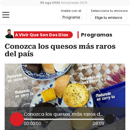
06 ago 2026
Actualizado
06:10
Hable con el
Selecciona tu emisora
Programa
Elige tu emisora
Programas
A Vivir Que Son Dos Días
Conozca los quesos más raros
del país
Conozca los quesos más raros del país
00:00:00
08:09