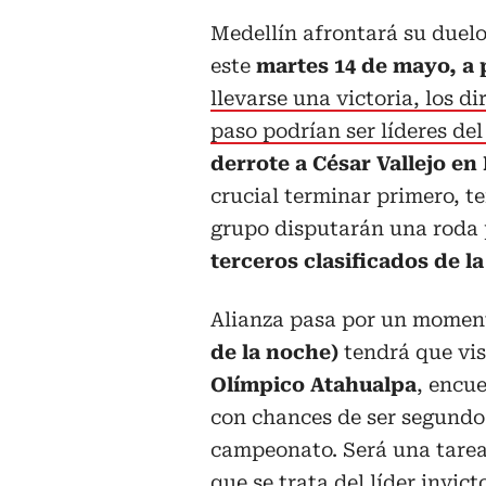
Medellín afrontará su duelo
este
martes 14 de mayo, a p
llevarse una victoria, los d
paso podrían ser líderes de
derrote a César Vallejo en
crucial terminar primero, t
grupo disputarán una roda p
terceros clasificados de l
Alianza pasa por un momen
de la noche)
tendrá que visi
Olímpico Atahualpa
, encue
con chances de ser segundo 
campeonato. Será una tare
que se trata del líder invict