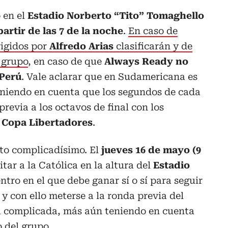
 en el
Estadio Norberto “Tito” Tomaghello
artir de las 7 de la noche
.
En caso de
irigidos por
Alfredo Arias
clasificarán y de
l grupo
, en caso de que
Always Ready no
 Perú
. Vale aclarar que en Sudamericana es
eniendo en cuenta que los segundos de cada
revia a los octavos de final con los
a Copa Libertadores
.
to complicadísimo. El
jueves 16 de mayo (9
tar a la Católica en la altura del
Estadio
ntro en el que debe ganar sí o sí para seguir
y con ello meterse a la ronda previa del
a complicada, más aún teniendo en cuenta
o del grupo.