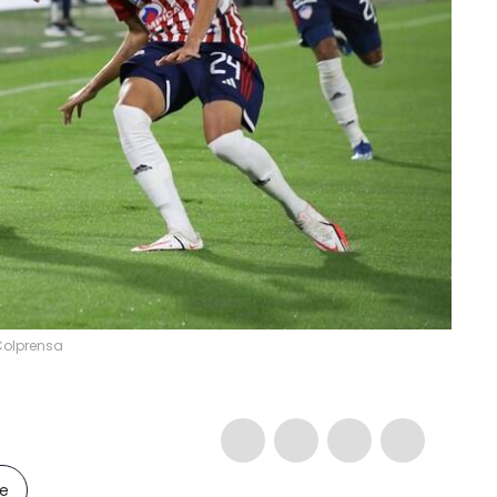
 Colprensa
le