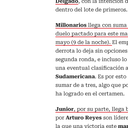
Delgado
, con la intención 
dentro del lote de primeros.
Millonarios
llega con suma
duelo pactado para este ma
mayo (9 de la noche).
El emp
derrota lo deja sin opcione
segunda ronda, e incluso lo
una eventual clasificación 
Sudamericana
. Es por est
sumar de a tres, algo que p
ha logrado en el certamen.
Junior
, por su parte, lle
por
Arturo Reyes
son líder
la que una victoria este
mar