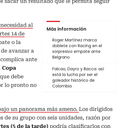
de sacar un resultado que le permita seguir
 necesidad al
Más información
rtes 14 de
Roger Martínez marca
ate o la
doblete con Racing en el
s de avanzar a
sorpresivo empate ante
Belgrano
 complica ante
a
Copa
Falcao, Dayro y Bacca: así
está la lucha por ser el
o que debe
goleador histórico de
or lo pronto no
Colombia
ga bajo un panorama más ameno.
Los dirigidos
es de su grupo con seis unidades, razón por
tes (5 de la tarde)
podría clasificarlos con