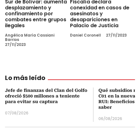
Sur de Bolívar: aumenta
Fiscalía declara
desplazamiento y
conexidad en casos de
confinamiento por
asesinatos y
combates entre grupos
desapariciones en
ilegales
Palacio de Justicia
Angélica María Cassiani
Daniel Coronell
27/11/2023
Barrios
27/11/2023
Lo más leído
Jefe de finanzas del Clan del Golfo
Qué subsidios rec
ofreció $500 millones a teniente
C01 en la nueva c
para evitar su captura
RUI: Beneficios y
saber
07/08/2026
06/08/2026