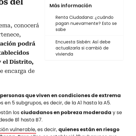
os del
Más información
Renta Ciudadana: ¿cuándo
pagan nuevamente? Esto se
tema, conocerá
sabe
rtenece,
Encuesta Sisbén: Así debe
cación podrá
actualizarla si cambió de
tablecidos
vivienda
el Distrito,
se encarga de
.
personas que viven en condiciones de extrema
 en 5 subgrupos, es decir, de la A1 hasta la A5.
están los
ciudadanos en pobreza moderada
y se
desde B1 hasta B7.
ión vulnerable,
es decir,
quienes están en riesgo