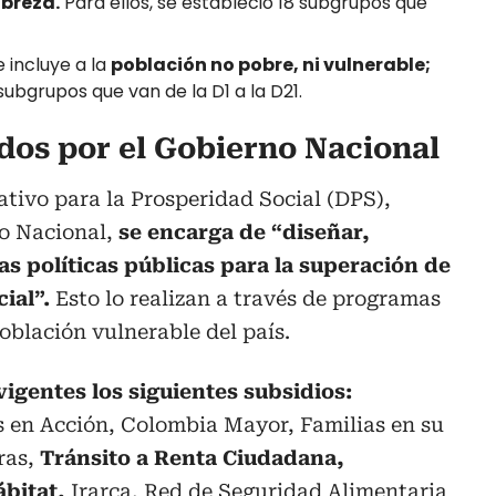
obreza.
Para ellos, se estableció 18 subgrupos que
 incluye a la
población no pobre, ni vulnerable;
 subgrupos que van de la D1 a la D21.
dos por el Gobierno Nacional
tivo para la Prosperidad Social (DPS),
no Nacional,
se encarga de “diseñar,
s políticas públicas para la superación de
cial”.
Esto lo realizan a través de programas
oblación vulnerable del país.
vigentes los siguientes subsidios:
s en Acción, Colombia Mayor, Familias en su
ras,
Tránsito a Renta Ciudadana,
ábitat,
Irarca, Red de Seguridad Alimentaria