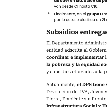
de caer en situación de p
van desde C1 hasta C18.
Finalmente, en el
grupo D
se
por lo que, se clasifica en 21
Subsidios entrega
El Departamento Administra
entidad adscrita al Gobier
coordinar e implementar la
la pobreza y la equidad so
y subsidios otorgados a la p
Actualmente,
el DPS tiene 
Devolución del IVA, Jóvene
Tierra, Empléate sin Fronte
Infraestructura Social y H