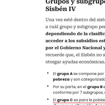
Grupos y subgrup
Sisbén IV
Una vez esté dentro del sis
a cuál grupo y subgrupo pe
dependiendo de la clasifi
acceder a los subsidios es
por el Gobierno Nacional y 
recuerde que, el Sisbén no 
otorgar ayudas económicas
El
grupo A
se compone por
pobreza
y son categorizados
Por su parte, en el
grupo B
conforma por 7 subgrupos, 
El
grupo C
es para la poblac