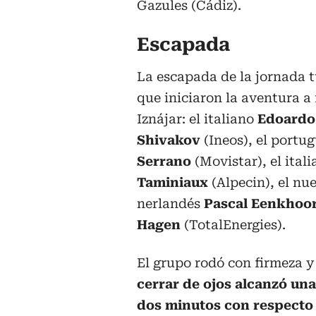
Gazules (Cádiz).
Escapada
La escapada de la jornada 
que iniciaron la aventura a 
Iznájar: el italiano
Edoardo
Shivakov
(Ineos), el portu
Serrano
(Movistar), el ital
Taminiaux
(Alpecin), el n
nerlandés
Pascal Eenkhoo
Hagen
(TotalEnergies).
El grupo rodó con firmeza 
cerrar de ojos alcanzó una
dos minutos con respecto 