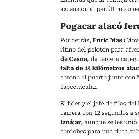
ascensión al penúltimo puert
Pogacar atacó fe
Por detrás,
Enric Mas
(Movi
ritmo del pelotón para afron
de Cesna
, de tercera catego
falta de 13 kilómetros ata
coronó el puerto junto con
espectacular.
El líder y el jefe de filas d
carrera con 12 segundos a s
Iznájar
, aunque se les unió
cordobés para una dura subi