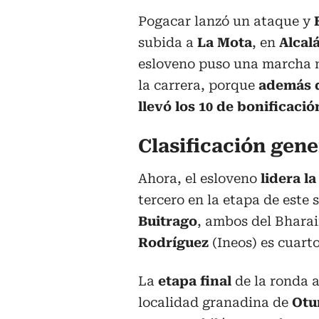
Pogacar lanzó un ataque y
subida a
La Mota
, en
Alcalá
esloveno puso una marcha m
la carrera, porque
además d
llevó los 10 de bonificació
Clasificación gene
Ahora, el esloveno
lidera l
tercero en la etapa de este 
Buitrago
, ambos del Bharai
Rodríguez
(Ineos) es cuarto
La
etapa final
de la ronda a
localidad granadina de
Otu