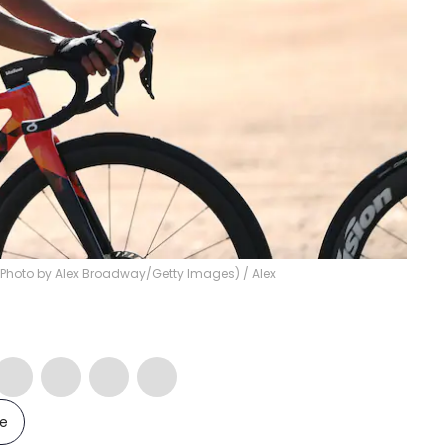
 (Photo by Alex Broadway/Getty Images)
/
Alex
le