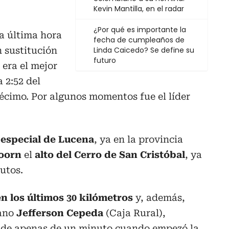
Kevin Mantilla, en el radar
¿Por qué es importante la
 a última hora
fecha de cumpleaños de
n sustitución
Linda Caicedo? Se define su
futuro
, era el mejor
a 2:52 del
écimo. Por algunos momentos fue el líder
 especial de Lucena
, ya en la provincia
oorn
el
alto del Cerro de San Cristóbal
, ya
utos.
n los últimos 30 kilómetros
y, además,
iano
Jefferson Cepeda
(Caja Rural),
a de apenas de un minuto cuando empezó la