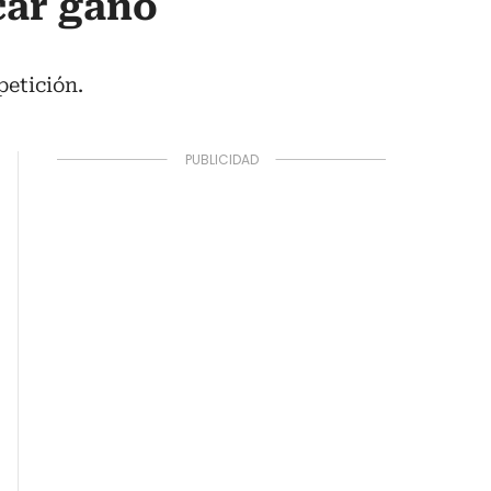
car ganó
petición.