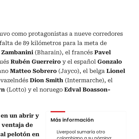
tuvo como protagonistas a nueve corredores
falta de 89 kilómetros para la meta de
 Zambanini
(Bharain), el francés
Pavel
gués
Rubén Guerreiro
y el español
Gonzalo
iano
Matteo Sobrero
(Jayco), el belga
Lionel
uevazelndés
Dion Smith
(Intermarche), el
rn
(Lotto) y el noruego
Edval Boasson-
y
en un abrir y
Más información
 ventaja de
Liverpool sumaría otro
al pelotón en
colombiano a su nómina: