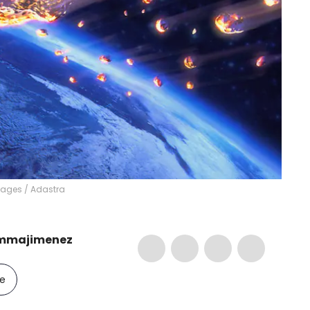
Images
/
Adastra
mmajimenez
le