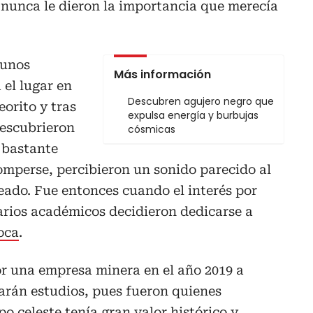
 nunca le dieron la importancia que merecía
 unos
Más información
 el lugar en
Descubren agujero negro que
orito y tras
expulsa energía y burbujas
descubrieron
cósmicas
 bastante
romperse, percibieron un sonido parecido al
eado. Fue entonces cuando el interés por
arios académicos decidieron dedicarse a
oca
.
or una empresa minera en el año 2019 a
arán estudios, pues fueron quienes
o celeste tenía gran valor histórico y