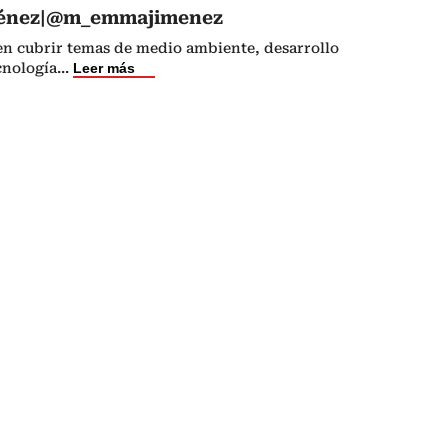
énez|@m_emmajimenez
 en cubrir temas de medio ambiente, desarrollo
cnología
...
Leer más