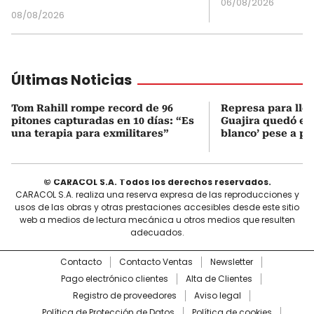
06/08/2026
08/08/2026
Últimas Noticias
Tom Rahill rompe record de 96
Represa para lle
pitones capturadas en 10 días: “Es
Guajira quedó en 
una terapia para exmilitares”
blanco’ pese a p
© CARACOL S.A. Todos los derechos reservados.
CARACOL S.A. realiza una reserva expresa de las reproducciones y
usos de las obras y otras prestaciones accesibles desde este sitio
web a medios de lectura mecánica u otros medios que resulten
adecuados.
Contacto
Contacto Ventas
Newsletter
Pago electrónico clientes
Alta de Clientes
Registro de proveedores
Aviso legal
Política de Protección de Datos
Política de cookies