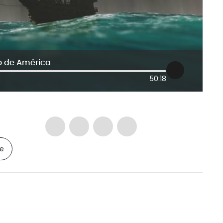
o de América
50:18
le